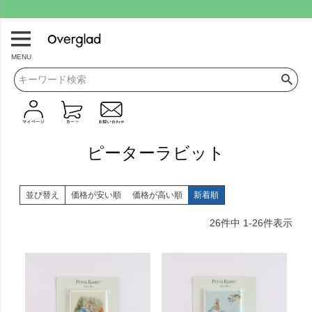
.
MENU
ピーターラビット
並び替え
価格が安い順
価格が高い順
新着順
26
件中
1
-
26
件表示