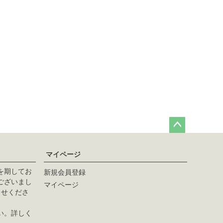
ペー
ジト
マイページ
ップ
へ
を期してお
新規会員登録
ございまし
マイページ
らせくださ
い。詳しく