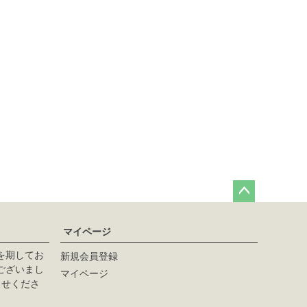
ペー
ジト
マイページ
ップ
へ
を期してお
新規会員登録
ございまし
マイページ
らせくださ