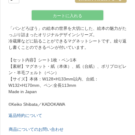
カートに入れる
「パンどろぼう」の絵本の世界を大切にした、絵本の魅力がた
っぷり詰まったオリジナルデザインシリーズ。
冷蔵庫などに貼ることができるマグネットシートです。繰り返
し書くことのできるペンが付いています。
【セット内容】シート1枚・ペン1本
【素材】マグネット・紙（本体）、紙（台紙）、ポリプロピレ
ン・羊毛フェルト（ペン）
【サイズ】本体：W128×H133mm以内、台紙：
W132×H170mm、ペン:全長113mm
Made in Japan
©Keiko Shibata／KADOKAWA
返品特約について
商品についてのお問い合わせ