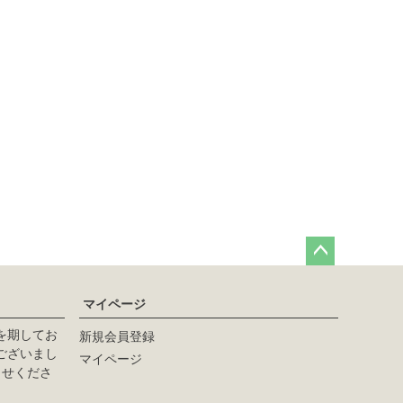
ペー
ジト
マイページ
ップ
へ
を期してお
新規会員登録
ございまし
マイページ
らせくださ