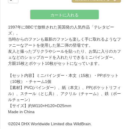
カートに入れる
1997年にBBCで放映された英国発の人気作品「テレタビー
ズ」。
当時からのファンも最新のファンも楽しく手に取れるようなフ
ァニーなアートを使用した第二弾の登場です。
友人と撮ったプリクラやシールを貼ったり、お気に入りのカフ
ェなどのショップカードを入れたりできるミニバインダー。
方眼15枚とポケット10枚がセットになっています。
【セット内容】ミニバインダー・本文（15枚）・PPポケット
（10枚）・チャーム1個
【素材】PVC(バインダー）、紙（本文）、PP(ポケットリフィ
ル）、スチール（とじ具）、アクリル（チャーム）、鉄（ボー
ルチェーン）
【サイズ】約W110×H120×D25mm
Made in China
©2024 DHX Worldwide Limited dba WildBrain.